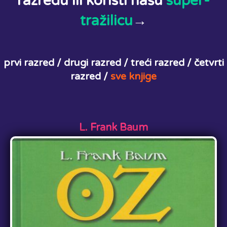
razredu ili koristi našu
super-
tražilicu
→
prvi razred /
drugi razred /
treći razred /
četvrti
razred /
sve knjige
L. Frank Baum