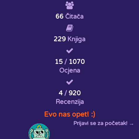
66
Čitača
229
Knjiga
15
/
1070
Ocjena
4
/
920
Recenzija
Evo nas opet! :)
Prijavi se za početak! →