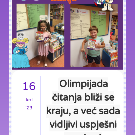
Olimpijada
16
čitanja bliži se
kol
'23
kraju, a već sada
vidljivi uspješni