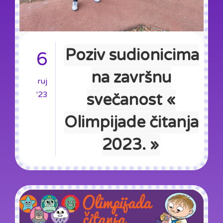
Poziv sudionicima
6
na završnu
ruj
'23
svečanost «
Olimpijade čitanja
2023. »