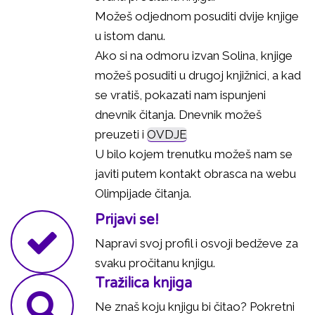
Možeš odjednom posuditi dvije knjige
u istom danu.
Ako si na odmoru izvan Solina, knjige
možeš posuditi u drugoj knjižnici, a kad
se vratiš, pokazati nam ispunjeni
dnevnik čitanja. Dnevnik možeš
preuzeti i
OVDJE
U bilo kojem trenutku možeš nam se
javiti putem kontakt obrasca na webu
Olimpijade čitanja.
Prijavi se!
Napravi svoj profil i osvoji bedževe za
svaku pročitanu knjigu.
Tražilica knjiga
Ne znaš koju knjigu bi čitao? Pokretni