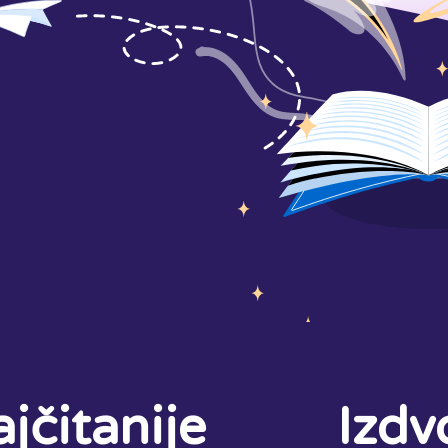
jčitanije
Izdv