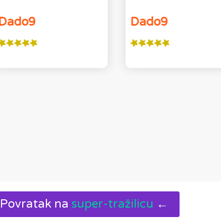
Dado9
Dado9
Povratak na
super-tražilicu
←