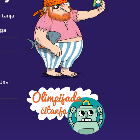
itanja
iga
Javi