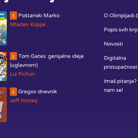
Poštanski Marko
O Olimpijadi č
3
Mladen Kopjar
Popis svih knj
Novosti
Tom Gates: genijalne ideje
2
Digitalna
(uglavnom)
pristupačnost
Liz Pichon
Imaš pitanja? 
nam se!
Gregov dnevnik
2
Jeff Kinney