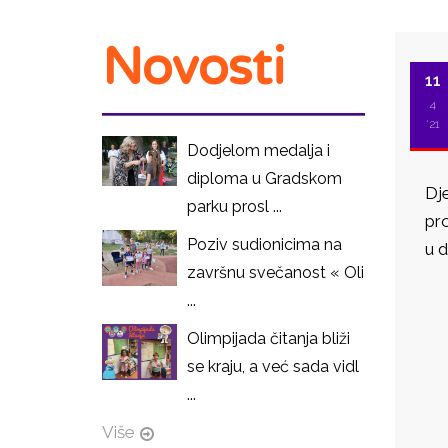
Novosti
11
4
'21
Dodjelom medalja i
diploma u Gradskom
Dje
parku prosl ...
pro
Poziv sudionicima na
u d
završnu svečanost « Oli
...
I
Olimpijada čitanja bliži
se kraju, a već sada vidl
...
Više