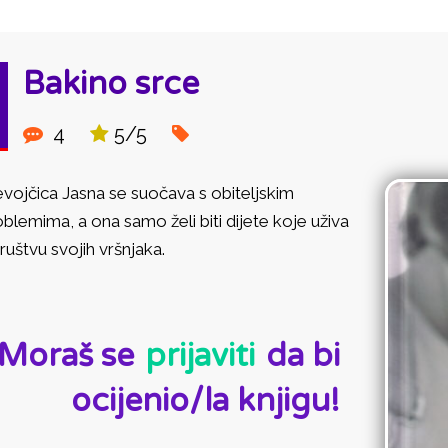
Bakino srce
4
5/5
vojčica Jasna se suočava s obiteljskim
blemima, a ona samo želi biti dijete koje uživa
ruštvu svojih vršnjaka.
D:
Moraš se
prijaviti
da bi
ocijenio/la knjigu!