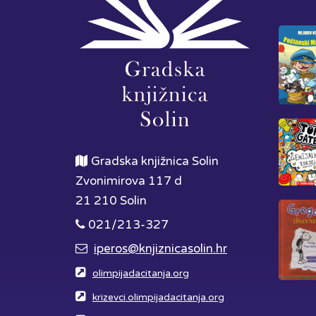
Gradska knjižnica Solin
Zvonimirova 117 d
21 210 Solin
021/213-327
iperos@knjiznicasolin.hr
olimpijadacitanja.org
krizevci.olimpijadacitanja.org