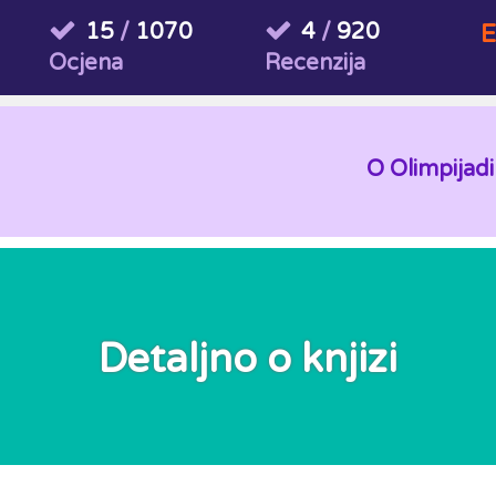
15
/
1070
4
/
920
E
Ocjena
Recenzija
O Olimpijadi
Detaljno o knjizi