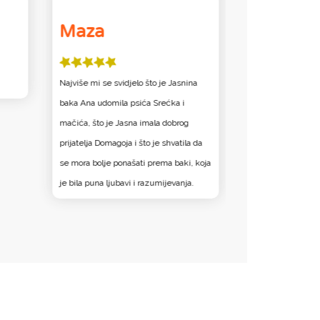
Maza
mačka
Najviše mi se svidjelo što je Jasnina
Kada je baka rekl
baka Ana udomila psića Srećka i
pogledati leptira.
mačića, što je Jasna imala dobrog
prijatelja Domagoja i što je shvatila da
se mora bolje ponašati prema baki, koja
je bila puna ljubavi i razumijevanja.