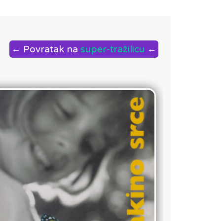
← Povratak na
super-tražilicu
←