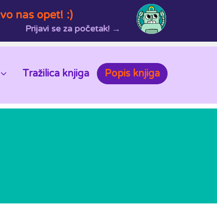
vo nas opet! :)
Prijavi se za početak! →
Tražilica knjiga
Popis knjiga