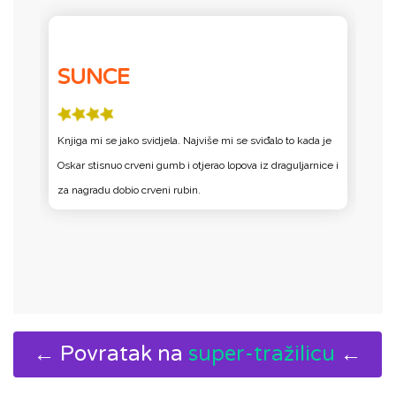
SUNCE
Knjiga mi se jako svidjela. Najviše mi se sviđalo to kada je
N
Oskar stisnuo crveni gumb i otjerao lopova iz draguljarnice i
c
za nagradu dobio crveni rubin.
d
po
← Povratak na
super-tražilicu
←