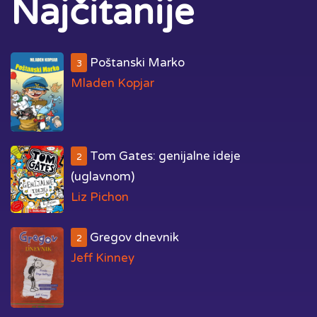
Najčitanije
Poštanski Marko
3
Mladen Kopjar
Tom Gates: genijalne ideje
2
(uglavnom)
Liz Pichon
Gregov dnevnik
2
Jeff Kinney