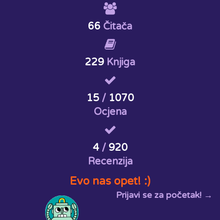
66
Čitača
229
Knjiga
15
/
1070
Ocjena
4
/
920
Recenzija
Evo nas opet! :)
Prijavi se za početak! →