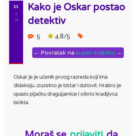
Kako je Oskar postao
11
4
detektiv
'21
5
4,8/5
← Povratak na
super-tražilicu
←
Oskar je je učenik prvog razreda koji ima
disleksiju, izuzetno je bistar i duhovit. Hrabro je
spasio pljačku draguljarnice i otkrio kradljivca
bicikla.
ID:
Moraš se
prijaviti
da