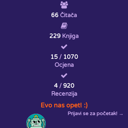
66
Čitača
229
Knjiga
15
/
1070
Ocjena
4
/
920
Recenzija
Evo nas opet! :)
Prijavi se za početak! →