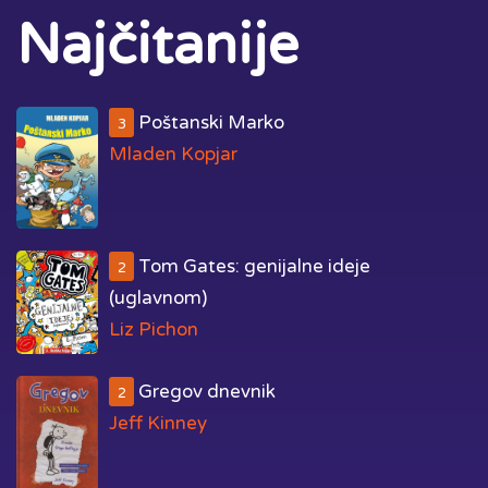
Najčitanije
Poštanski Marko
3
Mladen Kopjar
Tom Gates: genijalne ideje
2
(uglavnom)
Liz Pichon
Gregov dnevnik
2
Jeff Kinney