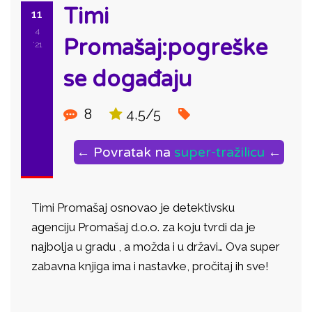
Timi
11
4
Promašaj:pogreške
'21
se događaju
8
4,5/5
← Povratak na
super-tražilicu
←
Timi Promašaj osnovao je detektivsku
agenciju Promašaj d.o.o. za koju tvrdi da je
najbolja u gradu , a možda i u državi… Ova super
zabavna knjiga ima i nastavke, pročitaj ih sve!
ID: