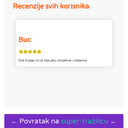
Recenzije svih korisnika
Buc
Ova knjiga mi je bila jako smiješna i zabavna.
K
b
← Povratak na
super-tražilicu
←