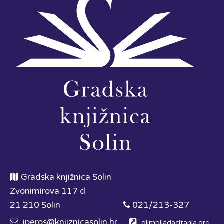
Gradska knjižnica Solin
Zvonimirova 117 d
21 210 Solin
021/213-327
iperos@knjiznicasolin.hr
olimpijadacitanja.org