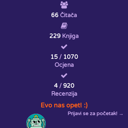
66
Čitača
229
Knjiga
15
/
1070
Ocjena
4
/
920
Recenzija
Evo nas opet! :)
Prijavi se za početak! →