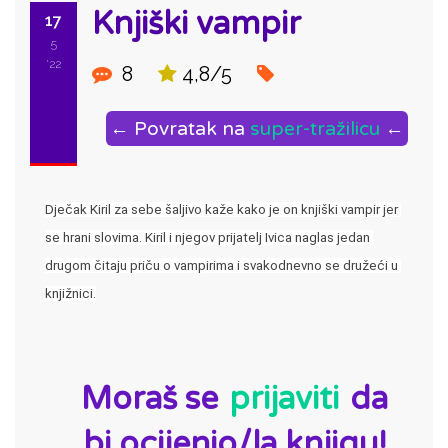
Knjiški vampir
17
5
'22
8
4,8/5
← Povratak na
super-tražilicu
←
Dječak Kiril za sebe šaljivo kaže kako je on knjiški vampir jer 
se hrani slovima. Kiril i njegov prijatelj Ivica naglas jedan 
drugom čitaju priču o vampirima i svakodnevno se družeći u 
knjižnici.
ID:
Moraš se
prijaviti
da
bi ocijenio/la knjigu!