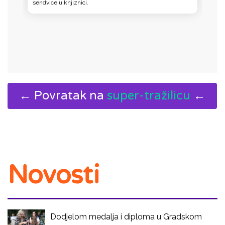
sendvice u knjiznici.
č
← Povratak na
super-tražilicu
←
Novosti
Dodjelom medalja i diploma u Gradskom