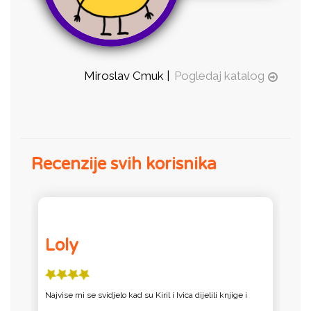
Miroslav Cmuk |
Pogledaj katalog
Recenzije svih korisnika
Loly
Najvise mi se svidjelo kad su Kiril i Ivica dijelili knjige i
K