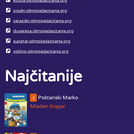
kutina.olimpijadacitanja.org
ogulin.olimpijadacitanja.org
varazdin.olimpijadacitanja.org
dugaresa.olimpijadacitanja.org
supetar.olimpijadacitanja.org
voltino.olimpijadacitanja.org
Najčitanije
Poštanski Marko
3
Mladen Kopjar