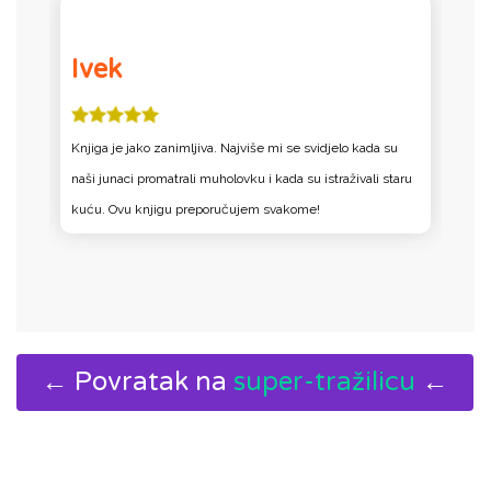
Ivek
Knjiga je jako zanimljiva. Najviše mi se svidjelo kada su
K
a-
naši junaci promatrali muholovku i kada su istraživali staru
d
kuću. Ovu knjigu preporučujem svakome!
b
← Povratak na
super-tražilicu
←