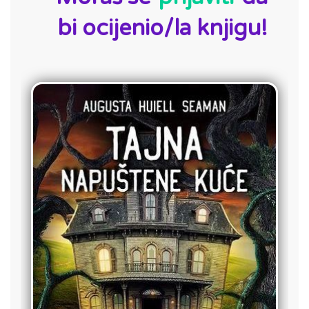
bi ocijenio/la knjigu!