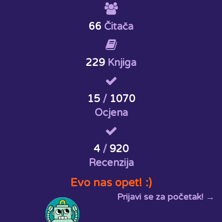
66
Čitača
229
Knjiga
15
/
1070
Ocjena
4
/
920
Recenzija
Evo nas opet! :)
Prijavi se za početak! →