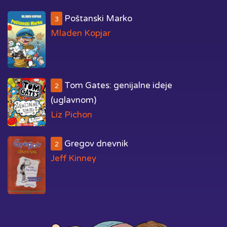
Poštanski Marko
3
Mladen Kopjar
Tom Gates: genijalne ideje
2
(uglavnom)
Liz Pichon
Gregov dnevnik
2
Jeff Kinney