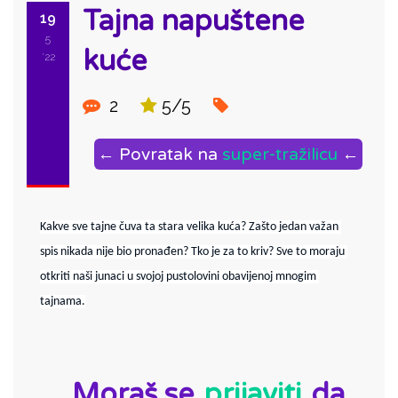
Tajna napuštene
19
5
kuće
'22
2
5/5
← Povratak na
super-tražilicu
←
Kakve sve tajne čuva ta stara velika kuća? Zašto jedan važan 
spis nikada nije bio pronađen? Tko je za to kriv? Sve to moraju 
otkriti naši junaci u svojoj pustolovini obavijenoj mnogim 
tajnama.
ID:
Moraš se
prijaviti
da