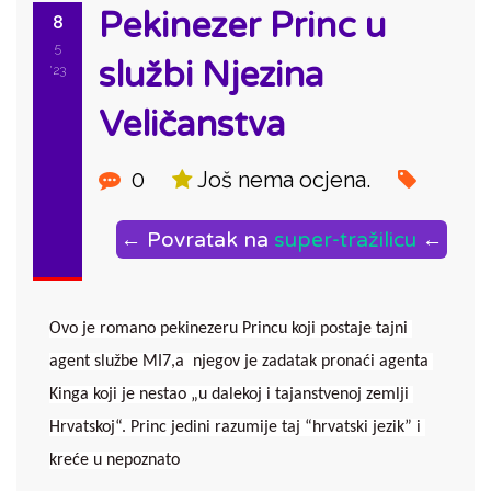
Pekinezer Princ u
8
5
službi Njezina
'23
Veličanstva
0
Još nema ocjena.
← Povratak na
super-tražilicu
←
Ovo je romano pekinezeru Princu koji postaje tajni 
agent službe MI7,a  njegov je zadatak pronaći agenta 
Kinga koji je nestao „u dalekoj i tajanstvenoj zemlji 
Hrvatskoj“. Princ jedini razumije taj “hrvatski jezik” i 
kreće u nepoznato