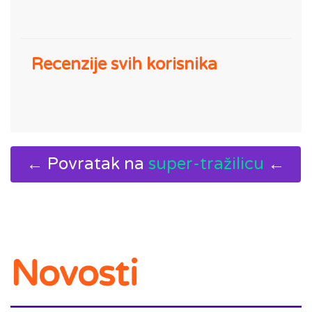
Recenzije svih korisnika
← Povratak na
super-tražilicu
←
Novosti