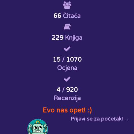
66
Čitača
229
Knjiga
15
/
1070
Ocjena
4
/
920
Recenzija
Evo nas opet! :)
Prijavi se za početak! →