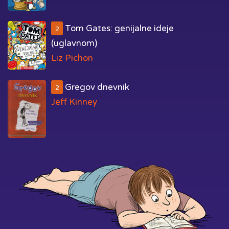
Tom Gates: genijalne ideje
2
(uglavnom)
Liz Pichon
Gregov dnevnik
2
Jeff Kinney