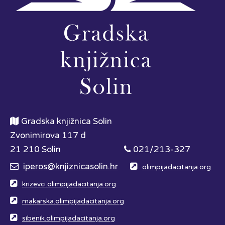
Gradska knjižnica Solin
Zvonimirova 117 d
21 210 Solin
021/213-327
iperos@knjiznicasolin.hr
olimpijadacitanja.org
krizevci.olimpijadacitanja.org
makarska.olimpijadacitanja.org
sibenik.olimpijadacitanja.org