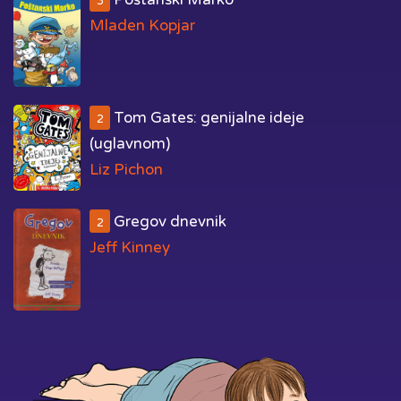
3
Mladen Kopjar
Tom Gates: genijalne ideje
2
(uglavnom)
Liz Pichon
Gregov dnevnik
2
Jeff Kinney