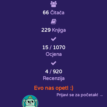
66
Čitača
229
Knjiga
15
/
1070
Ocjena
4
/
920
Recenzija
Evo nas opet! :)
Prijavi se za početak! →