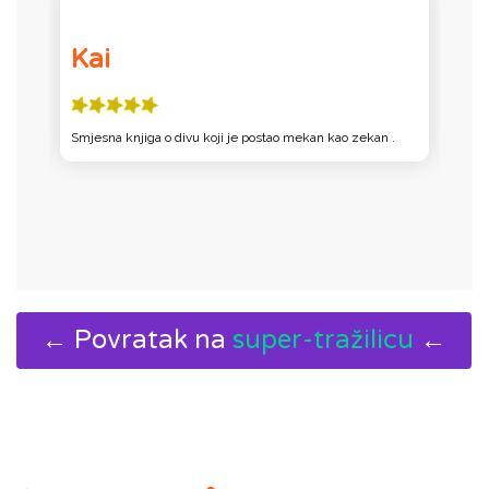
Katica
Najviše mi se u knjizi svidjelo Kad je div Klekan postao
dobar Svidjelo mi se to što je šišmiš Siš pričao neobično.
← Povratak na
super-tražilicu
←