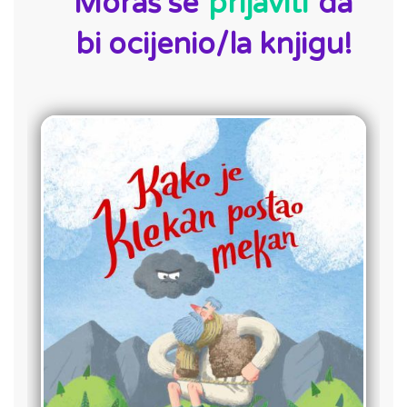
Moraš se
prijaviti
da
bi ocijenio/la knjigu!