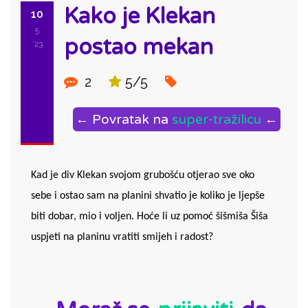
Kako je Klekan
10
5
postao mekan
'23
2
5/5
← Povratak na
super-tražilicu
←
Kad je div Klekan svojom grubošću otjerao sve oko 
sebe i ostao sam na planini shvatio je koliko je ljepše 
biti dobar, mio i voljen. Hoće li uz pomoć šišmiša Šiša 
uspjeti na planinu vratiti smijeh i radost?
ID: