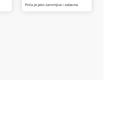
Priča je jako zanimljiva i zabavna.
Zabavna knjiga, pri