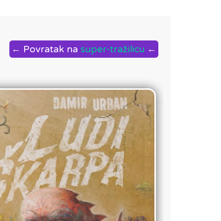
← Povratak na
super-tražilicu
←