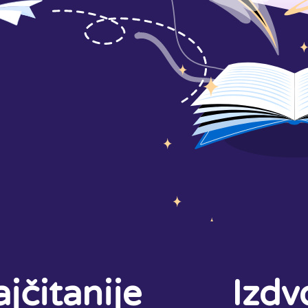
jčitanije
Izdv