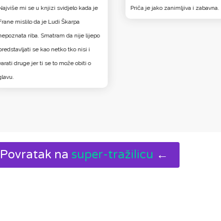
Najviše mi se u knjizi svidjelo kada je
Priča je jako zanimljiva i zabavna.
Frane mislilo da je Ludi Škarpa
nepoznata riba. Smatram da nije lijepo
predstavljati se kao netko tko nisi i
varati druge jer ti se to može obiti o
glavu.
Povratak na
super-tražilicu
←