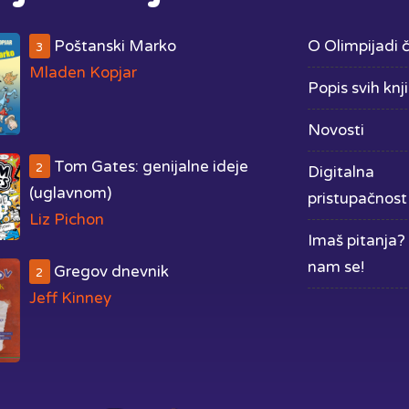
Poštanski Marko
O Olimpijadi č
3
Mladen Kopjar
Popis svih knj
Novosti
Tom Gates: genijalne ideje
2
Digitalna
(uglavnom)
pristupačnost
Liz Pichon
Imaš pitanja? 
nam se!
Gregov dnevnik
2
Jeff Kinney