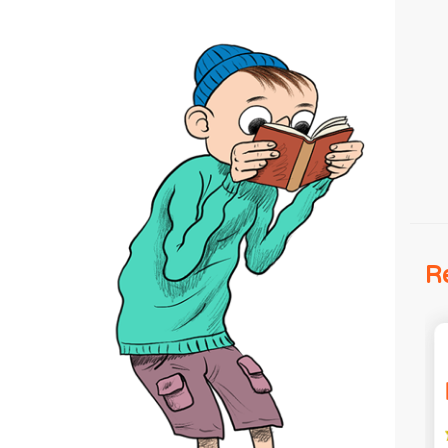
Re
Kai