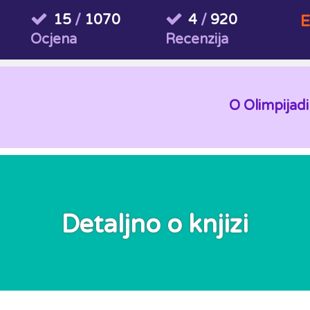
15
/
1070
4
/
920
E
Ocjena
Recenzija
O Olimpijadi
Detaljno o knjizi