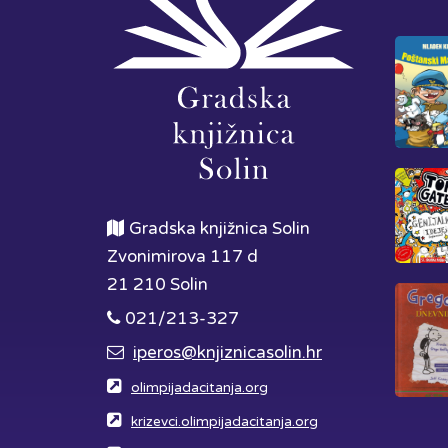
Gradska knjižnica Solin
Zvonimirova 117 d
21 210 Solin
021/213-327
iperos@knjiznicasolin.hr
olimpijadacitanja.org
krizevci.olimpijadacitanja.org