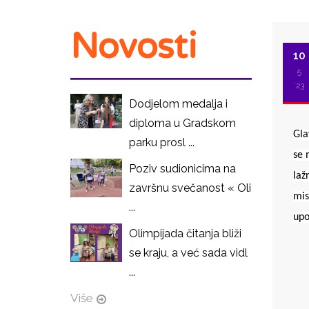
Novosti
10
5
'23
Dodjelom medalja i
diploma u Gradskom
Gla
parku prosl ...
se 
Poziv sudionicima na
laž
završnu svečanost « Oli
mis
...
upo
Olimpijada čitanja bliži
se kraju, a već sada vidl
I
...
Više