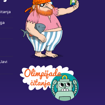
itanja
iga
Javi