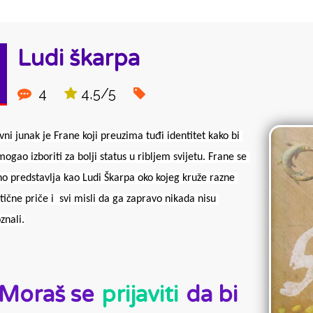
Ludi škarpa
4
4,5/5
vni junak je Frane koji preuzima tuđi identitet kako bi 
mogao izboriti za bolji status u ribljem svijetu. Frane se 
no predstavlja kao Ludi Škarpa oko kojeg kruže razne 
tične priče i  svi misli da ga zapravo nikada nisu 
znali.
D:
Moraš se
prijaviti
da bi