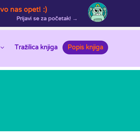
vo nas opet! :)
Prijavi se za početak! →
Tražilica knjiga
Popis knjiga