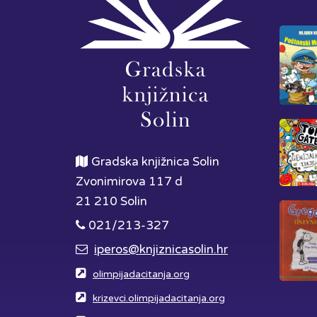
Gradska knjižnica Solin
Zvonimirova 117 d
21 210 Solin
021/213-327
iperos@knjiznicasolin.hr
olimpijadacitanja.org
krizevci.olimpijadacitanja.org