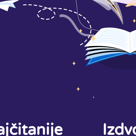
jčitanije
Izdv