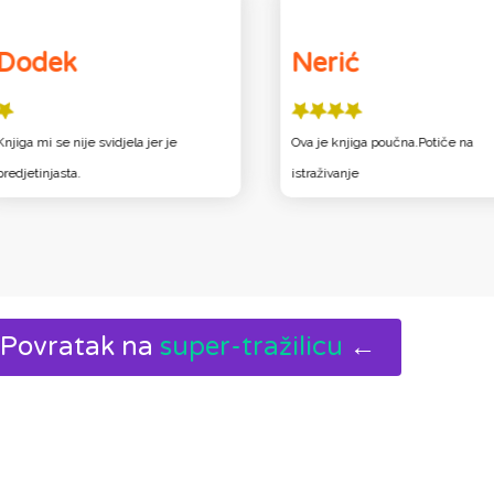
Dodek
Nerić
Knjiga mi se nije svidjela jer je
Ova je knjiga poučna.Potiče na
predjetinjasta.
istraživanje
Povratak na
super-tražilicu
←