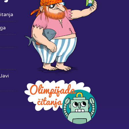
itanja
iga
Javi