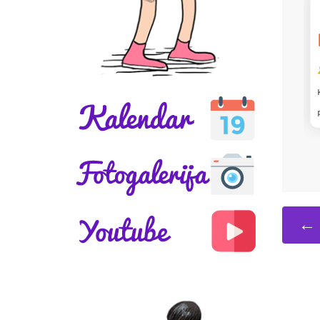
LENA
Knjiga je dobra.
← 