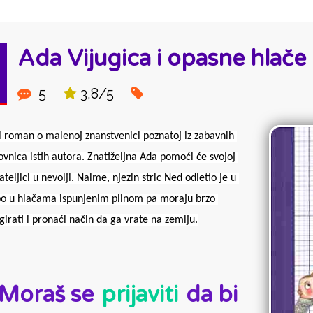
Ada Vijugica i opasne hlače
5
3,8/5
i roman o malenoj znanstvenici poznatoj iz zabavnih 
kovnica istih autora. Znatiželjna Ada pomoći će svojoj 
jateljici u nevolji. Naime, njezin stric Ned odletio je u 
o u hlačama ispunjenim plinom pa moraju brzo 
girati i pronaći način da ga vrate na zemlju.
D:
Moraš se
prijaviti
da bi