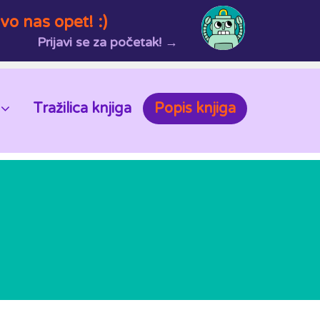
vo nas opet! :)
Prijavi se za početak! →
Tražilica knjiga
Popis knjiga