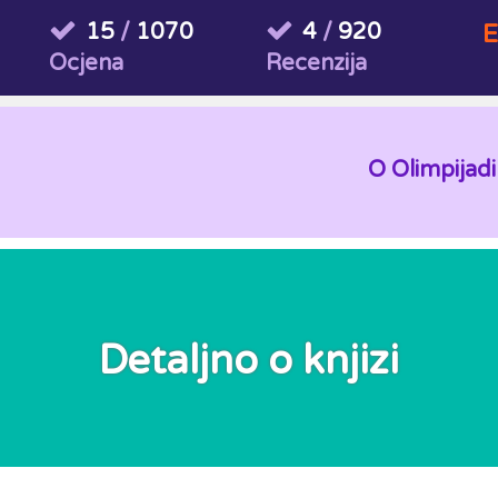
15
/
1070
4
/
920
E
Ocjena
Recenzija
O Olimpijadi
Detaljno o knjizi