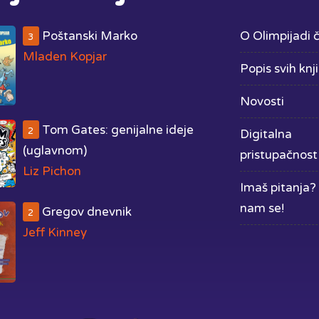
Poštanski Marko
O Olimpijadi č
3
Mladen Kopjar
Popis svih knj
Novosti
Tom Gates: genijalne ideje
2
Digitalna
(uglavnom)
pristupačnost
Liz Pichon
Imaš pitanja? 
nam se!
Gregov dnevnik
2
Jeff Kinney