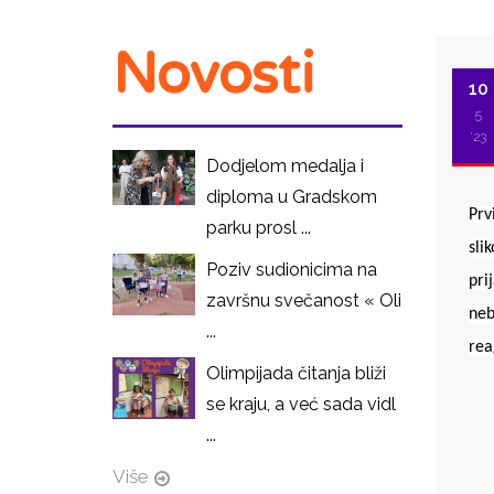
Novosti
10
5
'23
Dodjelom medalja i
diploma u Gradskom
Prv
parku prosl ...
sli
Poziv sudionicima na
pri
završnu svečanost « Oli
neb
...
rea
Olimpijada čitanja bliži
se kraju, a već sada vidl
I
...
Više