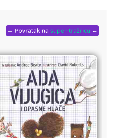
← Povratak na
super-tražilicu
←