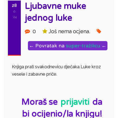
Ljubavne muke
28
6
jednog luke
'24
0
Još nema ocjena.
← Povratak na
super-tražilicu
←
Knjiga prati svakodnevicu dječaka Luke kroz
vesele i zabavne priče.
ID:
Moraš se
prijaviti
da
bi ocijenio/la knjigu!