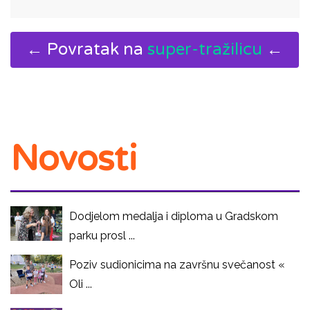
← Povratak na
super-tražilicu
←
Novosti
Dodjelom medalja i diploma u Gradskom
parku prosl ...
Poziv sudionicima na završnu svečanost «
Oli ...