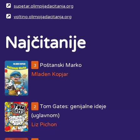
supetar.olimpijadacitanja.org
voltino.olimpijadacitanja.org
Najčitanije
Poštanski Marko
3
Mladen Kopjar
Tom Gates: genijalne ideje
2
(uglavnom)
Liz Pichon