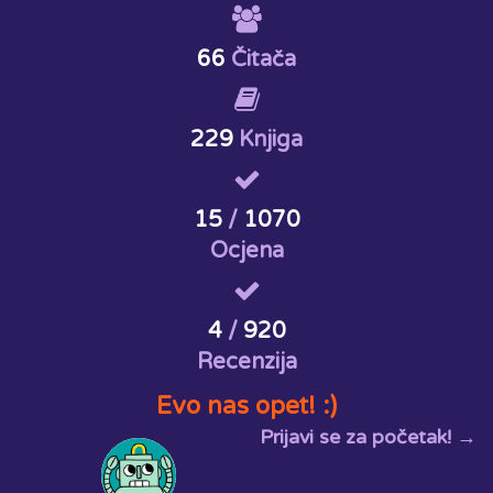
66
Čitača
229
Knjiga
15
/
1070
Ocjena
4
/
920
Recenzija
Evo nas opet! :)
Prijavi se za početak! →