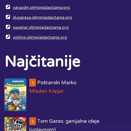
varazdin.olimpijadacitanja.org
dugaresa.olimpijadacitanja.org
supetar.olimpijadacitanja.org
voltino.olimpijadacitanja.org
Najčitanije
Poštanski Marko
3
Mladen Kopjar
Tom Gates: genijalne ideje
2
(uglavnom)