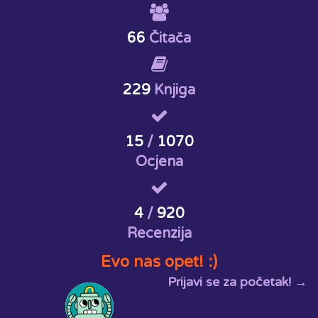
66
Čitača
229
Knjiga
15
/
1070
Ocjena
4
/
920
Recenzija
Evo nas opet! :)
Prijavi se za početak! →