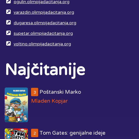
ogulin.olimpijadacitanja.org
varazdin.olimpijadacitanja.org
dugaresa.olimpijadacitanja.org
supetar.olimpijadacitanja.org
voltino.olimpijadacitanja.org
Najčitanije
Poštanski Marko
3
Mladen Kopjar
Tom Gates: genijalne ideje
2