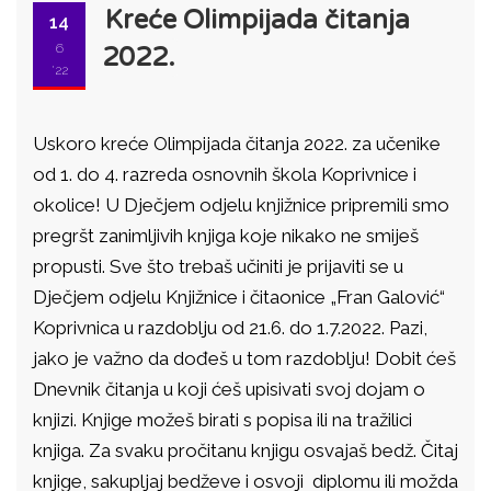
Kreće Olimpijada čitanja
14
6
2022.
'22
Uskoro kreće Olimpijada čitanja 2022. za učenike
od 1. do 4. razreda osnovnih škola Koprivnice i
okolice! U Dječjem odjelu knjižnice pripremili smo
pregršt zanimljivih knjiga koje nikako ne smiješ
propusti. Sve što trebaš učiniti je prijaviti se u
Dječjem odjelu Knjižnice i čitaonice „Fran Galović“
Koprivnica u razdoblju od 21.6. do 1.7.2022. Pazi,
jako je važno da dođeš u tom razdoblju! Dobit ćeš
Dnevnik čitanja u koji ćeš upisivati svoj dojam o
knjizi. Knjige možeš birati s popisa ili na tražilici
knjiga. Za svaku pročitanu knjigu osvajaš bedž. Čitaj
knjige, sakupljaj bedževe i osvoji diplomu ili možda