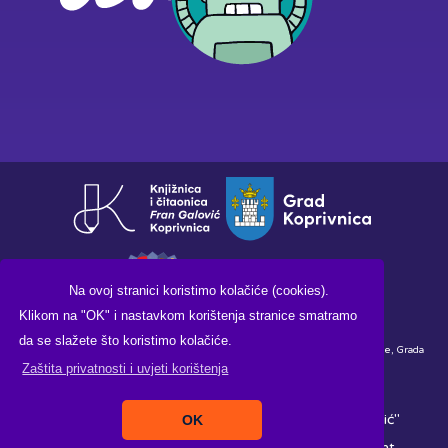
Na ovoj stranici koristimo kolačiće (cookies).
Klikom na "OK" i nastavkom korištenja stranice smatramo
da se slažete što koristimo kolačiće.
Financirano sredstvima Ministarstva kulture i medija Republike Hrvatske, Grada
Zaštita privatnosti i uvjeti korištenja
Koprivnice i Knjižnice i čitaonice "Fran Galović" Koprivnica.
Copyright ©2026. Knjižnica i čitaonica "Fran Galović"
OK
Koprivnica, All Rights Reserved |
Izrada:
Pikant