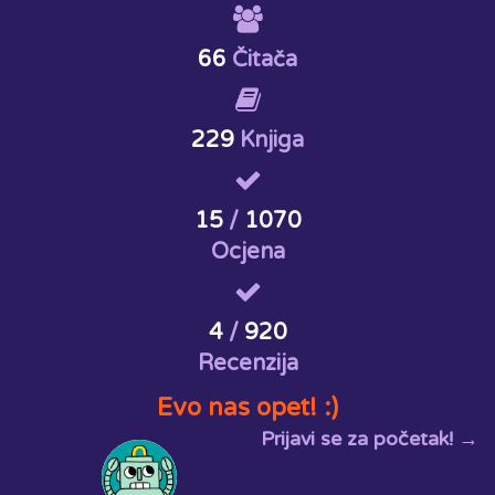
66
Čitača
229
Knjiga
15
/
1070
Ocjena
4
/
920
Recenzija
Evo nas opet! :)
Prijavi se za početak! →