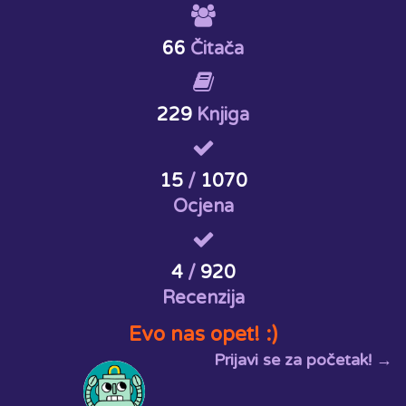
66
Čitača
229
Knjiga
15
/
1070
Ocjena
4
/
920
Recenzija
Evo nas opet! :)
Prijavi se za početak! →