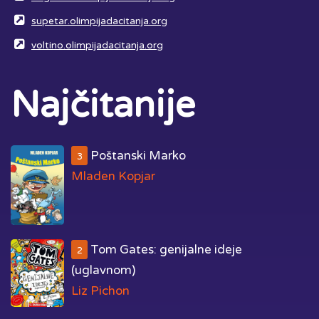
supetar.olimpijadacitanja.org
voltino.olimpijadacitanja.org
Najčitanije
Poštanski Marko
3
Mladen Kopjar
Tom Gates: genijalne ideje
2
(uglavnom)
Liz Pichon