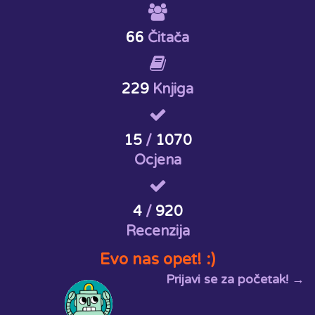
66
Čitača
229
Knjiga
15
/
1070
Ocjena
4
/
920
Recenzija
Evo nas opet! :)
Prijavi se za početak! →