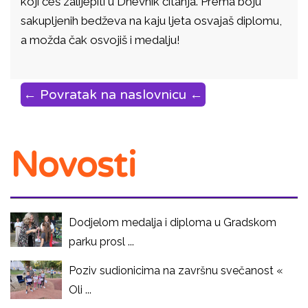
koji ćeš zalijepiti u Dnevnik čitanja. Prema boju
sakupljenih bedževa na kaju ljeta osvajaš diplomu,
a možda čak osvojiš i medalju!
← Povratak na naslovnicu ←
Novosti
Dodjelom medalja i diploma u Gradskom
parku prosl ...
Poziv sudionicima na završnu svečanost «
Oli ...