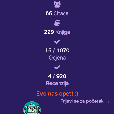
66
Čitača
229
Knjiga
15
/
1070
Ocjena
4
/
920
Recenzija
Evo nas opet! :)
Prijavi se za početak! →