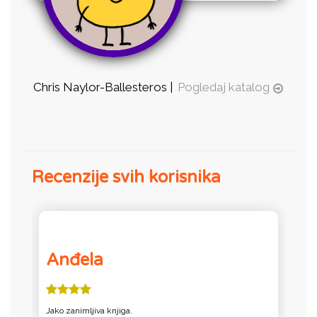
Chris Naylor-Ballesteros |
Pogledaj katalog
Recenzije svih korisnika
Anđela
Jako zanimljiva knjiga.
J