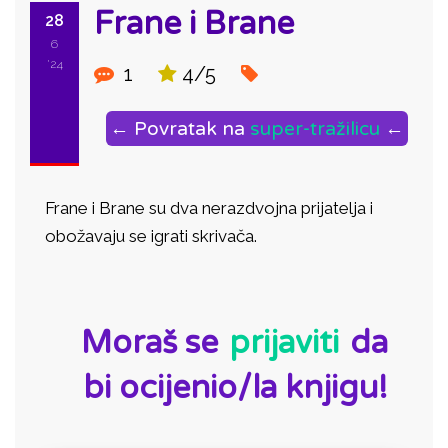
Frane i Brane
28
6
'24
1
4/5
← Povratak na
super-tražilicu
←
Frane i Brane su dva nerazdvojna prijatelja i
obožavaju se igrati skrivača.
ID:
Moraš se
prijaviti
da
bi ocijenio/la knjigu!