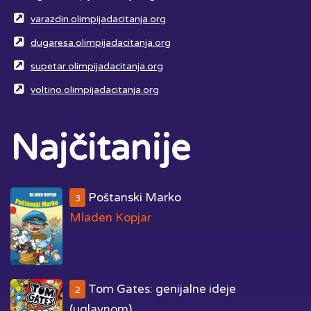
varazdin.olimpijadacitanja.org
dugaresa.olimpijadacitanja.org
supetar.olimpijadacitanja.org
voltino.olimpijadacitanja.org
Najčitanije
Poštanski Marko
3
Mladen Kopjar
Tom Gates: genijalne ideje
2
(uglavnom)