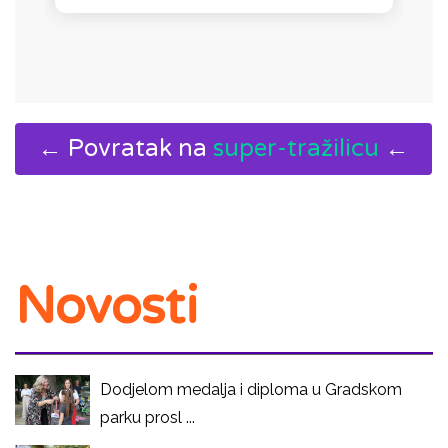
← Povratak na
super-tražilicu
←
Novosti
Dodjelom medalja i diploma u Gradskom
parku prosl ...