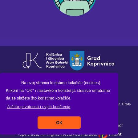
Na ovoj stranici koristimo kolačiće (cookies).
Klikom na "OK" i nastavkom korištenja stranice smatramo
da se slažete što koristimo kolačiće.
Financirano sredstvima Ministarstva kulture i medija Republike Hrvatske, Grada
Zaštita privatnosti i uvjeti korištenja
Koprivnice i Knjižnice i čitaonice "Fran Galović" Koprivnica.
OK
Copyright ©2026. Knjižnica i čitaonica "Fran Galović"
Koprivnica, All Rights Reserved |
Izrada:
Pikant