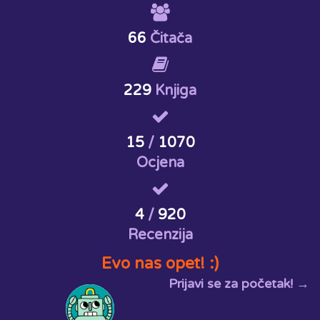
66
Čitača
229
Knjiga
15
/
1070
Ocjena
4
/
920
Recenzija
Evo nas opet! :)
Prijavi se za početak! →