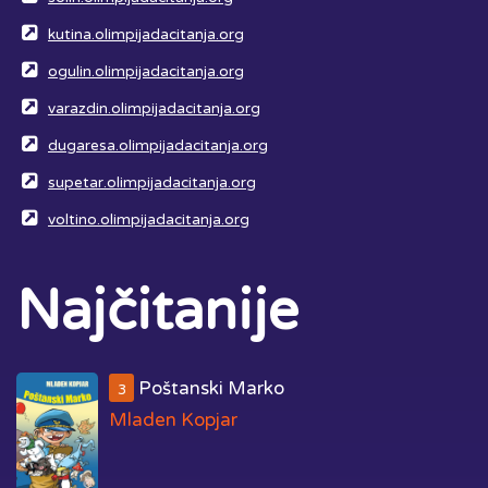
kutina.olimpijadacitanja.org
ogulin.olimpijadacitanja.org
varazdin.olimpijadacitanja.org
dugaresa.olimpijadacitanja.org
supetar.olimpijadacitanja.org
voltino.olimpijadacitanja.org
Najčitanije
Poštanski Marko
3
Mladen Kopjar