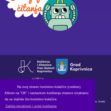
Na ovoj stranici koristimo kolačiće (cookies).
Klikom na "OK" i nastavkom korištenja stranice smatramo
da se slažete što koristimo kolačiće.
Financirano sredstvima Ministarstva kulture i medija Republike Hrvatske, Grada
Zaštita privatnosti i uvjeti korištenja
Koprivnice i Knjižnice i čitaonice "Fran Galović" Koprivnica.