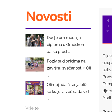
Novosti
4
8
'21
Dodjelom medalja i
diploma u Gradskom
parku prosl ...
Tije
Poziv sudionicima na
ukupn
završnu svečanost « Oli
aktiv
...
Podsj
Olimp
Olimpijada čitanja bliži
djeca
se kraju, a već sada vidl
čitali.
...
Više
Prog