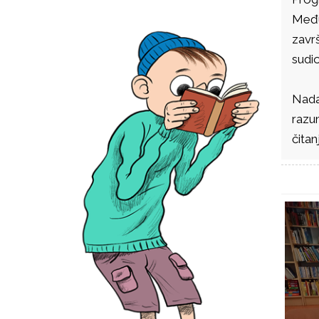
Među
završ
sudio
Nadam
razu
čitanj