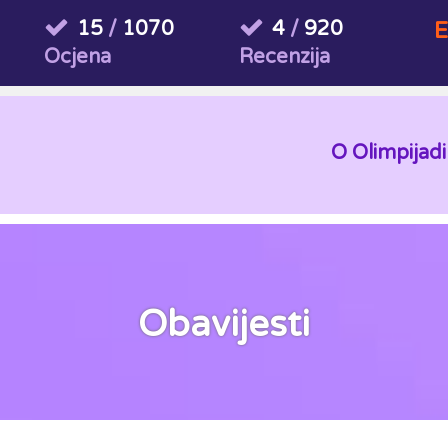
15
/
1070
4
/
920
E
Ocjena
Recenzija
O Olimpijadi
Obavijesti