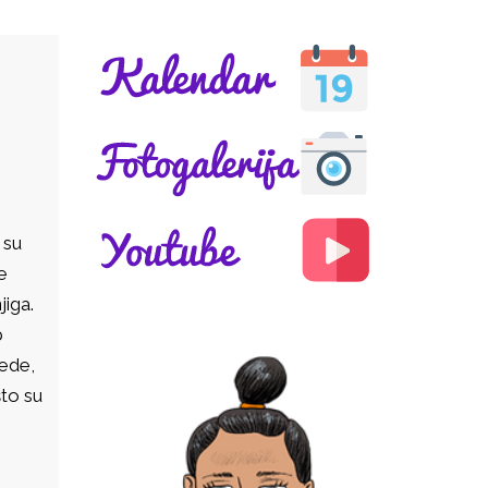
 su
e
jiga.
b
rede,
što su