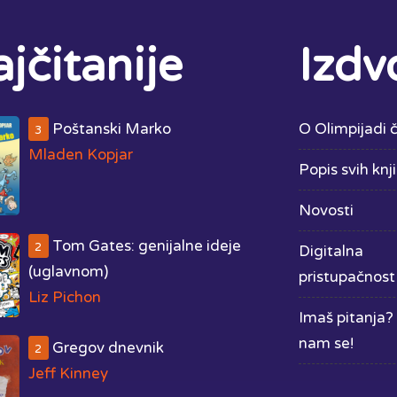
jčitanije
Izdv
Poštanski Marko
O Olimpijadi č
3
Mladen Kopjar
Popis svih knj
Novosti
Tom Gates: genijalne ideje
2
Digitalna
(uglavnom)
pristupačnost
Liz Pichon
Imaš pitanja? 
nam se!
Gregov dnevnik
2
Jeff Kinney