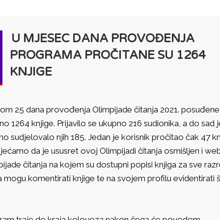
U MJESEC DANA PROVOĐENJA
PROGRAMA PROČITANE SU 1264
KNJIGE
kom 25 dana provođenja Olimpijade čitanja 2021. posuđene
o 1264 knjige. Prijavilo se ukupno 216 sudionika, a do sad j
no sudjelovalo njih 185. Jedan je korisnik pročitao čak 47 kn
ećamo da je ususret ovoj Olimpijadi čitanja osmišljen i we
ijade čitanja na kojem su dostupni popisi knjiga za sve raz
 mogu komentirati knjige te na svojem profilu evidentirati 
ram traje do kraja kolovoza nakon čega će povodom