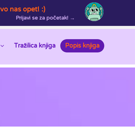
vo nas opet! :)
Prijavi se za početak! →
Tražilica knjiga
Popis knjiga