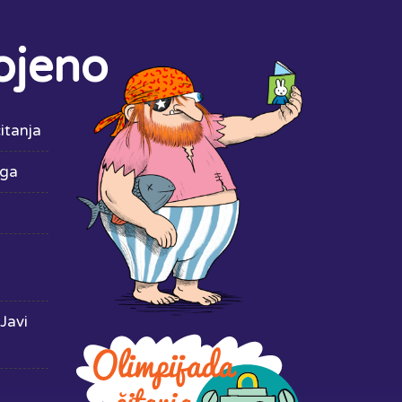
ojeno
itanja
iga
Javi